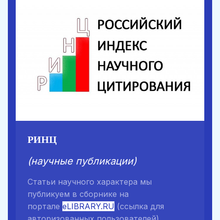
РИНЦ
(научные публикации)
Статьи научного характера мы
публикуем в сборнике на
портале
eLIBRARY.RU
(ссылка для
авторизованных пользователей)