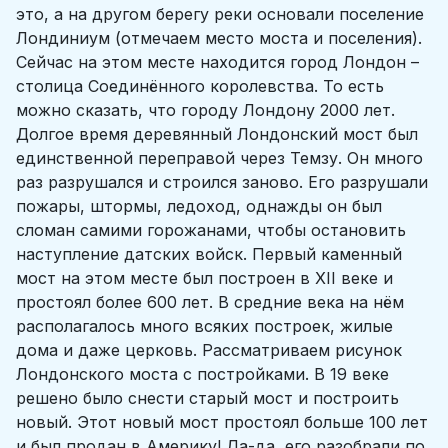
это, а на другом берегу реки основали поселение
Лондиниум (отмечаем место моста и поселения).
Сейчас на этом месте находится город Лондон –
столица Соединённого королевства. То есть
можно сказать, что городу Лондону 2000 лет.
Долгое время деревянный Лондонский мост был
единственной переправой через Темзу. Он много
раз разрушался и строился заново. Его разрушали
пожары, штормы, ледоход, однажды он был
сломан самими горожанами, чтобы остановить
наступление датских войск. Первый каменный
мост на этом месте был построен в XII веке и
простоял более 600 лет. В средние века на нём
располагалось много всяких построек, жилые
дома и даже церковь. Рассматриваем рисунок
Лондонского моста с постройками. В 19 веке
решено было снести старый мост и построить
новый. Этот новый мост простоял больше 100 лет
и был продан в Америку! Да-да, его разобрали по