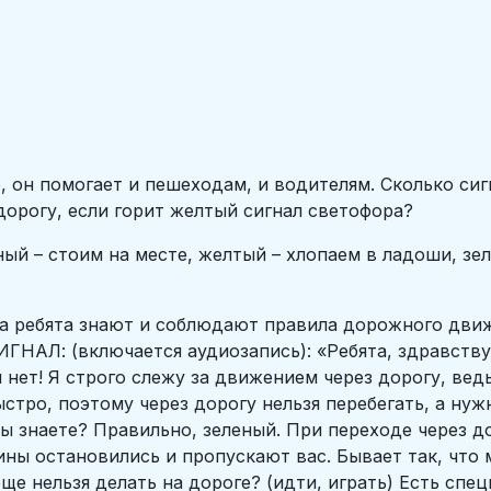
, он помогает и пешеходам, и водителям. Сколько сиг
орогу, если горит желтый сигнал светофора?
ный – стоим на месте, желтый – хлопаем в ладоши, з
да ребята знают и соблюдают правила дорожного движ
ГНАЛ: (включается аудиозапись): «Ребята, здравств
 нет! Я строго слежу за движением через дорогу, ве
ыстро, поэтому через дорогу нельзя перебегать, а н
вы знаете? Правильно, зеленый. При переходе через д
ины остановились и пропускают вас. Бывает так, что
еще нельзя делать на дороге? (идти, играть) Есть сп