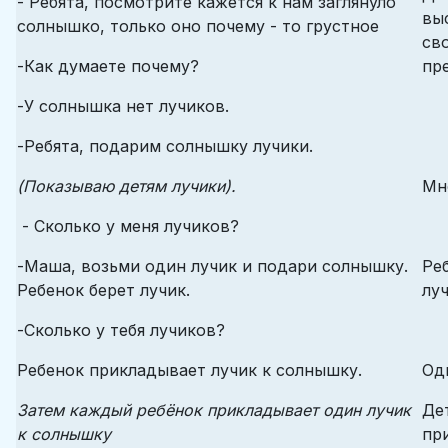
- Ребята, посмотрите кажется к нам заглянуло
вы
солнышко, только оно почему - то грустное
св
-Как думаете почему?
пр
-У солнышка нет лучиков.
-Ребята, подарим солнышку лучики.
(Показываю детям лучики).
Мн
- Сколько у меня лучиков?
-Маша, возьми один лучик и подари солнышку.
Ре
Ребенок берет лучик.
лу
-Сколько у тебя лучиков?
Ребенок прикладывает лучик к солнышку.
Од
Затем каждый ребёнок прикладывает один лучик
Де
к солнышку
пр