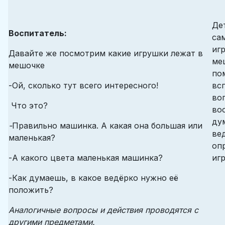
Де
Воспитатель:
са
иг
Давайте же посмотрим какие игрушки лежат в
ме
мешочке
по
-Ой, сколько тут всего интересного!
вс
во
Что это?
во
ду
-
Правильно машинка. А какая она большая или
ве
маленькая?
оп
-А какого цвета маленькая машинка?
иг
-Как думаешь, в какое ведёрко нужно её
положить?
Аналогичные вопросы и действия проводятся с
другими предметами.