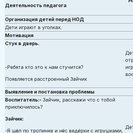
Деятельность педагога
Организация детей перед НОД
Дети играют в уголках.
Мотивация
Стук в дверь.
Де
от
-Ребята кто это к нам стучится?
иг
во
Появляется расстроенный Зайчик
Выявление и постановка проблемы
Воспитатель:-
Зайчик, расскажи что с тобой
приключилось?
Зайчик:
Де
-Я шёл по тропинке и нёс ведёрки с игрушками,