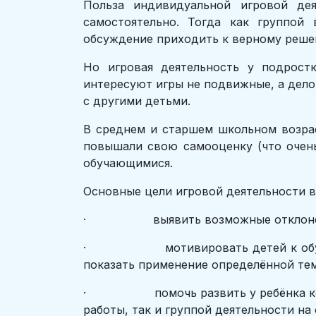
Польза индивидуальной игровой де
самостоятельно. Тогда как группой
обсуждение приходить к верному реше
Но игровая деятельность у подрост
интересуют игры не подвижные, а делов
с другими детьми.
В среднем и старшем школьном возрас
повышали свою самооценку (что очень
обучающимися.
Основные цели игровой деятельности в
· выявить возможные отклонения в
· мотивировать детей к обучающейс
показать применение определённой тем
· помочь развить у ребёнка коммун
работы, так и группой деятельности на