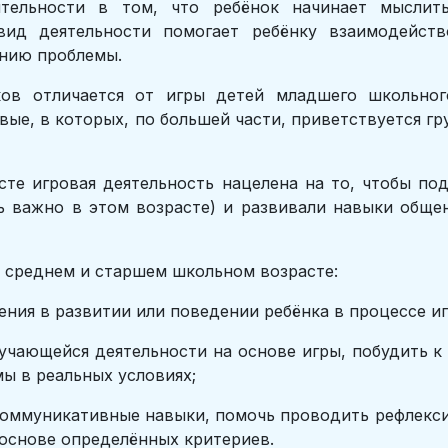
ятельности в том, что ребёнок начинает мысли
 вид деятельности помогает ребёнку взаимодейст
нию проблемы.
ков отличается от игры детей младшего школьног
ые, в которых, по большей части, приветствуется гр
те игровая деятельность нацелена на то, чтобы по
 важно в этом возрасте) и развивали навыки обще
 среднем и старшем школьном возрасте:
 развитии или поведении ребёнка в процессе иг
я деятельности на основе игры, побудить к из
ы в реальных условиях;
икативные навыки, помочь проводить рефлексию 
 основе определённых критериев.