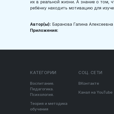
их в реальной жизни. А знание о том, 
ребёнку находить мотивацию для изуче
Автор(ы):
Баранова Галина Алексеевна
Приложения:
КАТЕГОРИИ
СОЦ. СЕТИ
Воспитание.
ВКонтакте
Педагогика.
Канал на YouTube
Психология.
Теория и методика
обучения