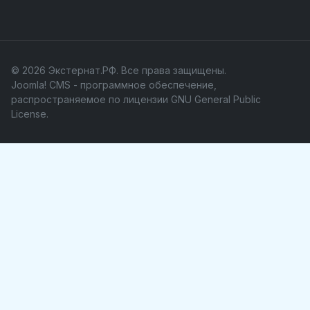
© 2026 Экстернат.РФ. Все права защищены.
Joomla! CMS
- программное обеспечение,
распространяемое по лицензии
GNU General Public
License
.