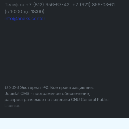
Телефон +7 (812) 956-67-42, +7 (921) 856-03-61
(с 10:00 до 18:00)
info@aneks.center
© 2026 Экстернат.РФ. Все права защищены.
Joomla! CMS
- программное обеспечение,
распространяемое по лицензии
GNU General Public
License
.