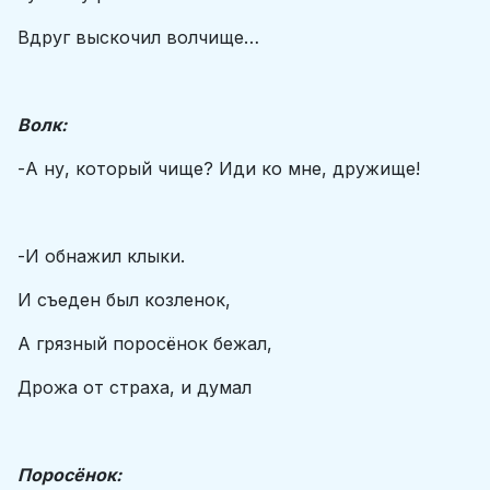
Вдруг выскочил волчище…
Волк:
-А ну, который чище? Иди ко мне, дружище!
-И обнажил клыки.
И съеден был козленок,
А грязный поросёнок бежал,
Дрожа от страха, и думал
Поросёнок: