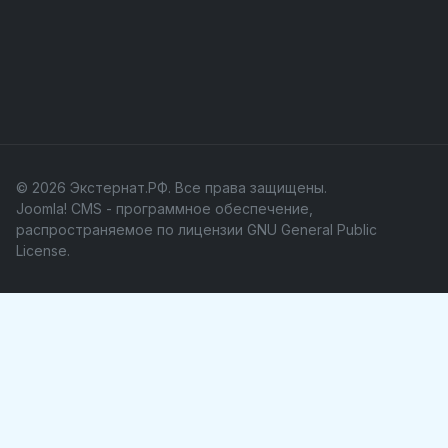
© 2026 Экстернат.РФ. Все права защищены.
Joomla! CMS
- программное обеспечение,
распространяемое по лицензии
GNU General Public
License
.