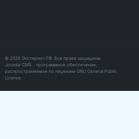
© 2026 Экстернат.РФ. Все права защищены.
Joomla! CMS
- программное обеспечение,
распространяемое по лицензии
GNU General Public
License
.