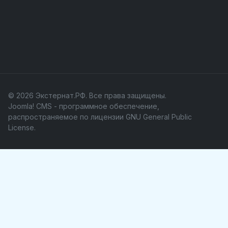
© 2026 Экстернат.РФ. Все права защищены.
Joomla! CMS
- программное обеспечение,
распространяемое по лицензии
GNU General Public
License
.