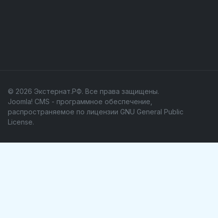
© 2026 Экстернат.РФ. Все права защищены.
Joomla! CMS
- программное обеспечение,
распространяемое по лицензии
GNU General Public
License
.