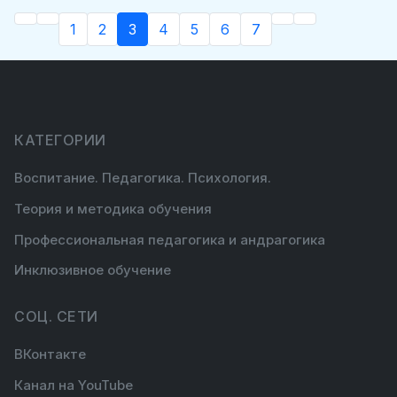
1
2
3
4
5
6
7
КАТЕГОРИИ
Воспитание. Педагогика. Психология.
Теория и методика обучения
Профессиональная педагогика и андрагогика
Инклюзивное обучение
СОЦ. СЕТИ
ВКонтакте
Канал на YouTube